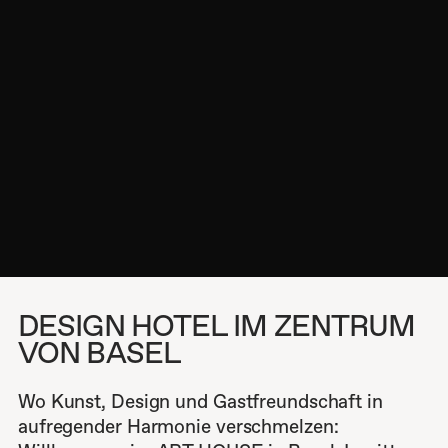
GALLERY
Restaurant
Rooftop
CONTACT
ARTHOUSE BASEL
+41 (0)61 525 46 00
Steinenvorstadt 42
info@arthousebasel.ch
CH-4051 Basel
Facebook
Instagram
Google Maps
Karriere
AGB
Member of Designhotels
DESIGN HOTEL IM ZENTRUM
VON BASEL
Wo Kunst, Design und Gastfreundschaft in
aufregender Harmonie verschmelzen: