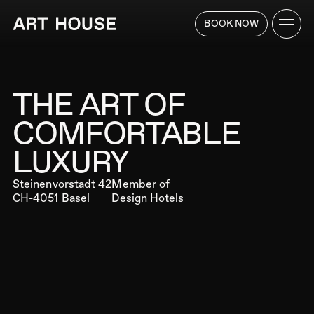
BOOK NOW
HOTEL
ZIMMER
THE ART OF
Receive up to 15% off!
BUCHEN
ROOMS & SUITES
COMFORTABLE
LUXURY
RESTAURANT
Steinenvorstadt 42
Member of
ROOFTOP
CH-4051 Basel
Design Hotels
FITNESS
TISCH
ANGEBOTE
RESERVIEREN
NEIGHBORHOOD