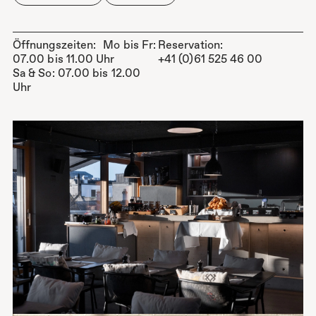
Restaurant
Rooftop
ANGEBOTE
Öffnungszeiten: Mo bis Fr:
Reservation:
NEIGHBORHOOD
07.00 bis 11.00 Uhr
+41 (0)61 525 46 00
Sa & So: 07.00 bis 12.00
Uhr
GALLERY
CONTACT
ARTHOUSE BASEL
+41 (0)61 525 46 00
Steinenvorstadt 42
info@arthousebasel.ch
CH-4051 Basel
Facebook
Instagram
Google Maps
Karriere
AGB
Member of Designhotels