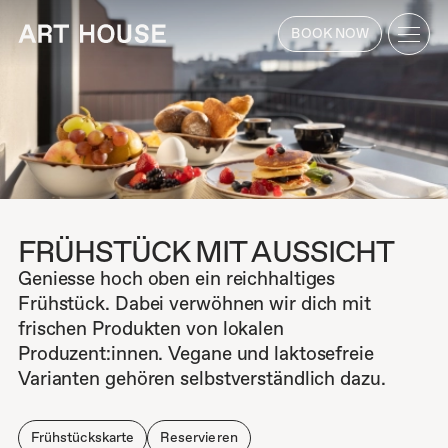
BOOK NOW
HOTEL
ZIMMER
Receive up to 15% off!
BUCHEN
ROOMS & SUITES
RESTAURANT
FRÜHSTÜCK MIT AUSSICHT
ROOFTOP
Geniesse hoch oben ein reichhaltiges
Frühstück. Dabei verwöhnen wir dich mit
Bar & Lounge
frischen Produkten von lokalen
Frühstück mit Aussicht
TISCH
Produzent:innen. Vegane und laktosefreie
RESERVIEREN
Events
Varianten gehören selbstverständlich dazu.
FITNESS
Frühstückskarte
Reservieren