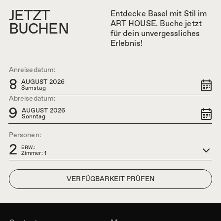
Restaurant
Rooftop
JETZT
ANGEBOTE
Entdecke Basel mit Stil im
ART HOUSE. Buche jetzt
BUCHEN
für dein unvergessliches
NEIGHBORHOOD
Erlebnis!
GALLERY
Anreisedatum:
8
AUGUST 2026
CONTACT
Samstag
Abreisedatum:
9
AUGUST 2026
Sonntag
ARTHOUSE BASEL
+41 (0)61 525 46 00
Personen:
Steinenvorstadt 42
info@arthousebasel.ch
2
ERW.:
CH-4051 Basel
Facebook
Instagram
Zimmer: 1
Google Maps
Karriere
AGB
Member of Designhotels