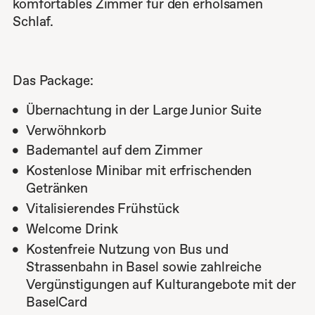
komfortables Zimmer für den erholsamen
Restaurant
Rooftop
Osterzauber im ART HOUSE
Schlaf.
NEIGHBORHOOD
Das Package:
GALLERY
Übernachtung in der Large Junior Suite
CONTACT
Verwöhnkorb
Bademantel auf dem Zimmer
Kostenlose Minibar mit erfrischenden
ARTHOUSE BASEL
+41 (0)61 525 46 00
Getränken
Steinenvorstadt 42
info@arthousebasel.ch
Vitalisierendes Frühstück
CH-4051 Basel
Facebook
Instagram
Google Maps
Welcome Drink
Karriere
Kostenfreie Nutzung von Bus und
AGB
Strassenbahn in Basel sowie zahlreiche
Member of Designhotels
Vergünstigungen auf Kulturangebote mit der
BaselCard