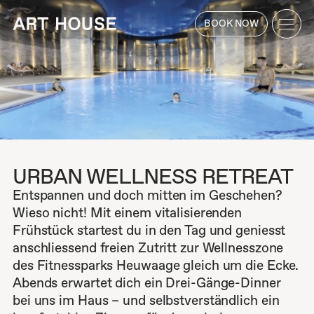
BOOK NOW
HOTEL
ZIMMER
Receive up to 15% off!
BUCHEN
ROOMS & SUITES
RESTAURANT
URBAN WELLNESS RETREAT
ROOFTOP
Entspannen und doch mitten im Geschehen?
Wieso nicht! Mit einem vitalisierenden
FITNESS
Frühstück startest du in den Tag und geniesst
TISCH
anschliessend freien Zutritt zur Wellnesszone
ANGEBOTE
RESERVIEREN
des Fitnessparks Heuwaage gleich um die Ecke.
Abends erwartet dich ein Drei-Gänge-Dinner
Urban Wellness Retreat
bei uns im Haus – und selbstverständlich ein
Love is in the air